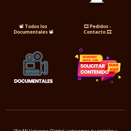
📽️
Todos los
🎞️ Pedidos -
Documentales
📽️
Contacto 🎞️