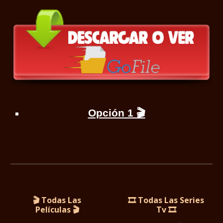
Opción 1 🎬
🎬 Todas Las
🎞️ Todas Las Series
Películas
🎬
Tv 🎞️