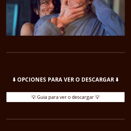
⬇️ OPCIONES PARA VER O DESCARGAR ⬇️
💡 Guia para ver o descargar 💡