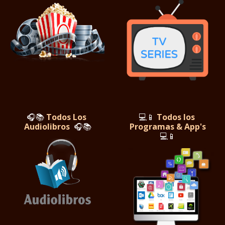
🎧📚
Todos Los
💻📱
Todos los
Audiolibros
🎧📚
Programas & App's
💻📱