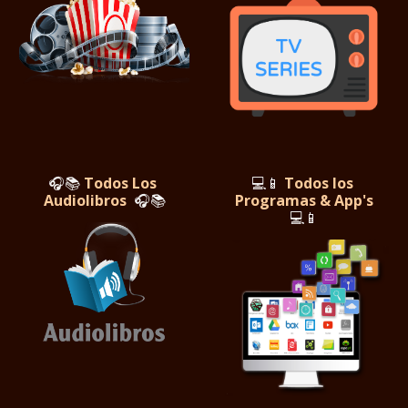
🎧📚
Todos Los
💻📱
Todos los
Audiolibros
🎧📚
Programas & App's
💻📱