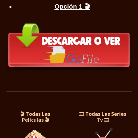
Opción 1 🎬
🎬 Todas Las
🎞️ Todas Las Series
Películas
🎬
Tv 🎞️