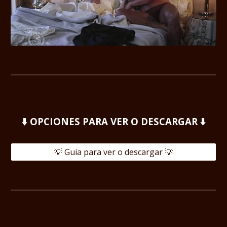
⬇️ OPCIONES PARA VER O DESCARGAR ⬇️
💡 Guia para ver o descargar 💡