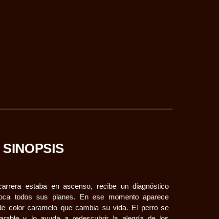
SINOPSIS
arrera estaba en ascenso, recibe un diagnóstico
toca todos sus planes. En ese momento aparece
de color caramelo que cambia su vida. El perro se
arable y lo ayuda a redescubrir la alegría de los