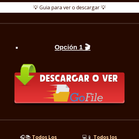
💡 Guia para ver o descargar 💡
Opción 1 🎬
🎧📚
Todos Los
💻📱
Todos los