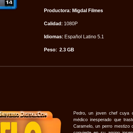
Productora: Migdal Filmes
Calidad:
1080P
Idiomas:
Español Latino 5.1
Peso: 2.3 GB
Pedro, un joven chef cuya c
médico inesperado que tras
Caramelo, un perro mestizo 
convierte en su amigo insep