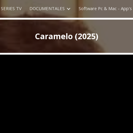
SERIES TV
DOCUMENTALES
Software Pc & Mac - App's 
ip to main content
Skip to navigat
Caramelo (2025)