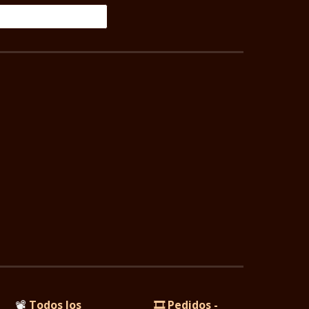
📽️
Todos los
🎞️ Pedidos -