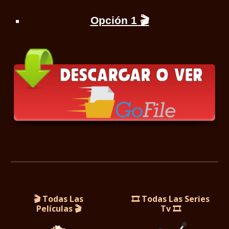
Opción 1 🎬
🎬 Todas Las
🎞️ Todas Las Series
Películas
🎬
Tv 🎞️