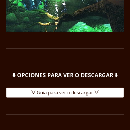
⬇️ OPCIONES PARA VER O DESCARGAR ⬇️
💡 Guia para ver o descargar 💡