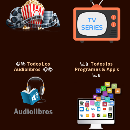
🎧📚
Todos Los
💻📱
Todos los
Audiolibros
🎧📚
Programas & App's
💻📱